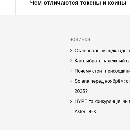
Next
Чем отличаются токены и коины
post:
НОВИНКИ
Стаціонарні vs підкладні 
Как выбрать надёжный с
Почему стоит присоединит
Solana перед ноябрём: о
2025?
HYPE та конкуренція: чи 
Aster DEX