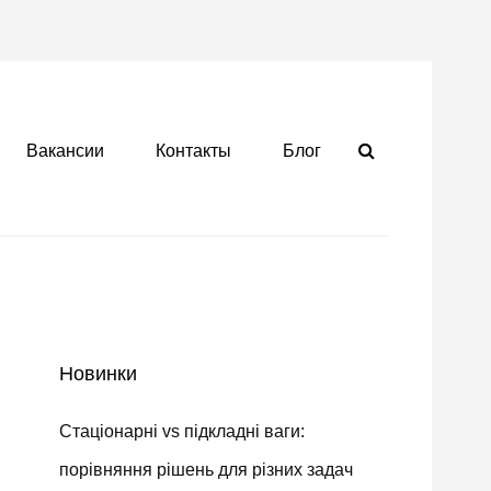
Search
Вакансии
Контакты
Блог
Новинки
Стаціонарні vs підкладні ваги:
порівняння рішень для різних задач