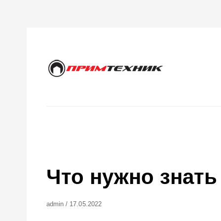
Skip
to
content
Primary
menu
PRIMTECHNIC
Оборудование
и инструмент
для
автосервиса
Что нужно знать
Author
Posted
Admin
/
17.05.2022
On