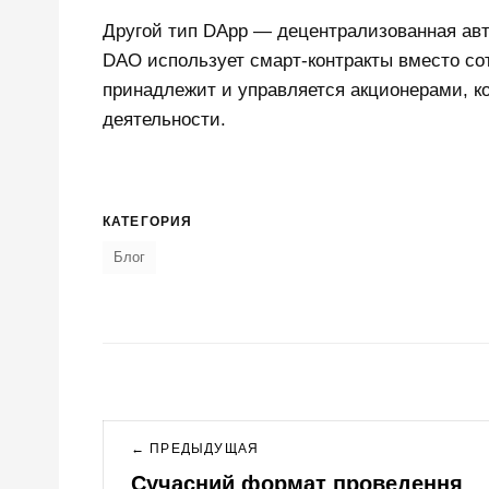
Другой тип DApp — децентрализованная авто
DAO использует смарт-контракты вместо со
принадлежит и управляется акционерами, к
деятельности.
КАТЕГОРИЯ
Блог
Навигация
← ПРЕДЫДУЩАЯ
по
Previous
Сучасний формат проведення