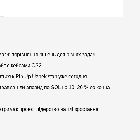
ваги: порівняння рішень для різних задач
айт с кейсами CS2
ься к Pin Up Uzbekistan уже сегодня
правдан ли апсайд по SOL на 10–20 % до конца
втримає проект лідерство на тлі зростання